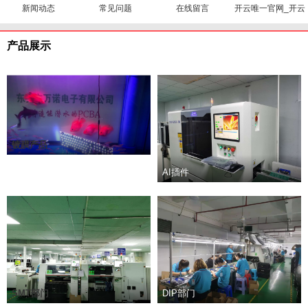
新闻动态
常见问题
在线留言
开云唯一官网_开云
online（中国）
产品展示
镀膜产品
AI插件
SMT部门
DIP部门