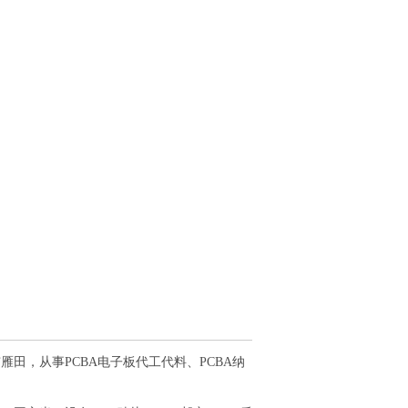
市雁田，从事PCBA电子板代工代料、PCBA纳