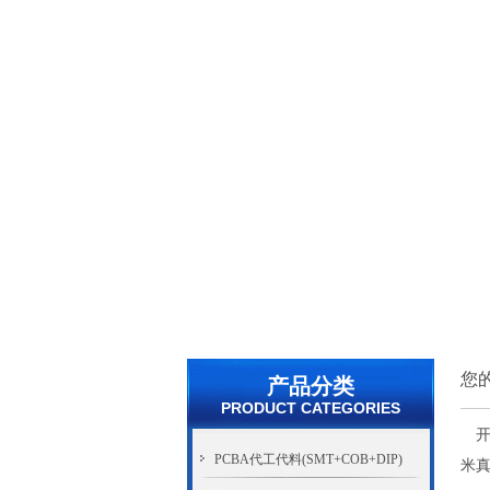
您
产品分类
PRODUCT CATEGORIES
开
PCBA代工代料(SMT+COB+DIP)
米